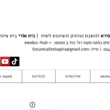
פירא
להשבת ההיגיון והציונות לשיח |
בית אוֹרי
בית ציוני
מים
בפתח תקוה
רח'
בזל 3 מתחם:
exodus-hub-1
forumcafeshapira@gmail.com
הצטרפו
cafesbo
אודות הפורום
יומן אירועים
 - English